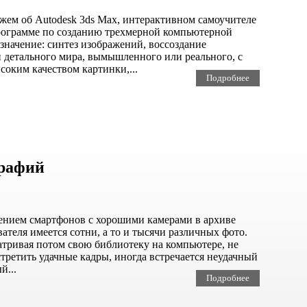
ажем об Autodesk 3ds Max, интерактивном самоучителе
рограмме по созданию трехмерной компьютерной
значение: синтез изображений, воссоздание
 детального мира, вымышленного или реального, с
оким качеством картинки,...
Подробнее
графий
нием смартфонов с хорошими камерами в архиве
ателя имеется сотни, а то и тысячи различных фото.
атривая потом свою библиотеку на компьютере, не
третить удачные кадры, иногда встречается неудачный
й...
Подробнее