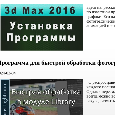
Здесь мы расск
по известной п
графики. Его на
фотографически
анимацией и выс
рограмма для быстрой обработки фото
024-03-04
С распростране
каждого пользов
Однако, пересм
всегда можно вс
ракурс, размыты