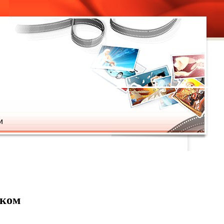
и
ском